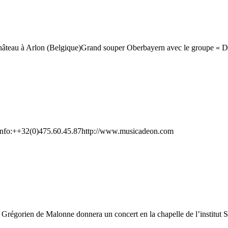
eufchâteau à Arlon (Belgique)Grand souper Oberbayern avec le gro
e Info:++32(0)475.60.45.87http://www.musicadeon.com
r Grégorien de Malonne donnera un concert en la chapelle de l’inst