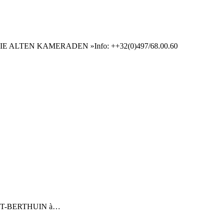
upe « DIE ALTEN KAMERADEN »Info: ++32(0)497/68.00.60
itut ST-BERTHUIN à…