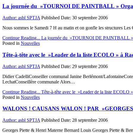
La journée du »TOURNOI DE PAINTBALL » Organisé p
Author:
asbl SPTJA
Published Date:
30 septembre 2006
Nous sommes le Samedi 7 H au matin et on gonfle les structures Les 
Continue Reading...
La journée du »TOURNOI DE PAINTBALL » Organ
Posted in
Nouvelles
Tête-à-tête avec le »Leader de la liste ECOLO » à R
Author:
asbl SPTJA
Published Date:
29 septembre 2006
Didier CadelliConseiller communal Janine Berlémont/LafontaineCons
LechatConseillère communale Alors…
Continue Reading...
Tête-à-tête avec le »Leader de la liste ECOLO 
Posted in
Nouvelles
WALONS ! CAUSANS WALON ! PAR »GEORGES P
Author:
asbl SPTJA
Published Date:
28 septembre 2006
Georges Piette & Henri Materne Bernard Louis Georges Piette & Ber