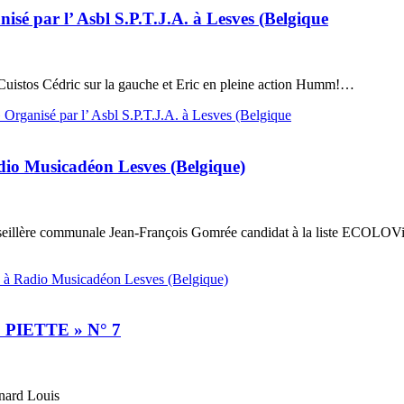
ar l’ Asbl S.P.T.J.A. à Lesves (Belgique
Cuistos Cédric sur la gauche et Eric en pleine action Humm!…
isé par l’ Asbl S.P.T.J.A. à Lesves (Belgique
adio Musicadéon Lesves (Belgique)
eillère communale Jean-François Gomrée candidat à la liste ECOLOVi
» à Radio Musicadéon Lesves (Belgique)
IETTE » N° 7
nard Louis