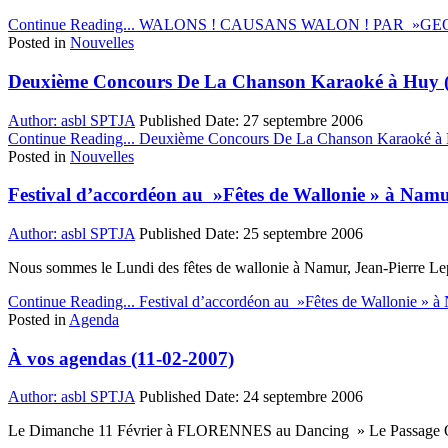
Continue Reading...
WALONS ! CAUSANS WALON ! PAR »GEOR
Posted in
Nouvelles
Deuxième Concours De La Chanson Karaoké à Huy (
Author:
asbl SPTJA
Published Date:
27 septembre 2006
Continue Reading...
Deuxième Concours De La Chanson Karaoké à 
Posted in
Nouvelles
Festival d’accordéon au »Fêtes de Wallonie » à Namu
Author:
asbl SPTJA
Published Date:
25 septembre 2006
Nous sommes le Lundi des fêtes de wallonie à Namur, Jean-Pierre L
Continue Reading...
Festival d’accordéon au »Fêtes de Wallonie » à
Posted in
Agenda
À vos agendas (11-02-2007)
Author:
asbl SPTJA
Published Date:
24 septembre 2006
Le Dimanche 11 Février à FLORENNES au Dancing » Le Passage