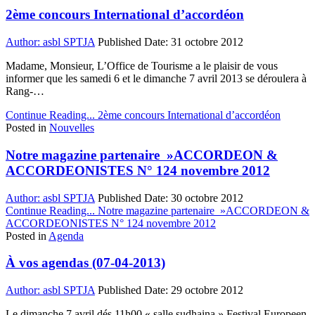
2ème concours International d’accordéon
Author:
asbl SPTJA
Published Date:
31 octobre 2012
Madame, Monsieur, L’Office de Tourisme a le plaisir de vous
informer que les samedi 6 et le dimanche 7 avril 2013 se déroulera à
Rang-…
Continue Reading...
2ème concours International d’accordéon
Posted in
Nouvelles
Notre magazine partenaire »ACCORDEON &
ACCORDEONISTES N° 124 novembre 2012
Author:
asbl SPTJA
Published Date:
30 octobre 2012
Continue Reading...
Notre magazine partenaire »ACCORDEON &
ACCORDEONISTES N° 124 novembre 2012
Posted in
Agenda
À vos agendas (07-04-2013)
Author:
asbl SPTJA
Published Date:
29 octobre 2012
Le dimanche 7 avril dés 11h00 « salle sudhaina » Festival Europeen