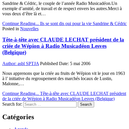
Sandrine & Cédric, le couple de l’année Radio Musicadéon.Un
exemple d’amitié, de travail et de respect envers les autres.Merci à
vous deux d’être là et…
Continue Reading...
Ils se sont dis oui pour la vie Sandrine & Cédric
Posted in
Nouvelles
Tête-à-tête avec CLAUDE LECHAT président de la
criée de Wépion à Radio Musicadéon Lesves
(Belgique)
Author:
asbl SPTJA
Published Date:
5 mai 2006
Nous apprenons que la criée au fruits de Wépion vit le jour en 1963
à l’ initiative du regroupement des marchés locaux de Lustin,
Malonne,…
Continue Reading...
Tête-à-tête avec CLAUDE LECHAT président
de la criée de Wépion à Radio Musicadéon Lesves (Belgique)
Search for:
Catégories