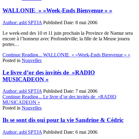
WALLONIE » »Week-Ends Bienvenue » »
Author:
asbl SPTJA
Published Date:
8 mai 2006
Le week-end des 10 et 11 juin prochain la Province de Namur sera
encore à l’honneur avec Profondeville; la fille de la Meuse jouera
portes…
Continue Reading...
WALLONIE » »Week-Ends Bienvenue » »
Posted in
Nouvelles
Le livre d’or des invités de »RADIO
MUSICADEON »
Author:
asbl SPTJA
Published Date:
7 mai 2006
Continue Reading...
Le livre d’or des invités de »RADIO
MUSICADEON »
Posted in
Nouvelles
Ils se sont dis oui pour la vie Sandrine & Cédric
Author:
asbl SPTJA
Published Date:
6 mai 2006