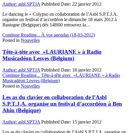
Author:
asbl SPTJA
Published Date:
22 janvier 2012
Le dancing le « Colypso en collaboration de l’Asbl S.P.T.J.A.
organise un festival d’accordéon le dimanche 18 mars 2012 à
Bastogne (Belgique) dés 14H00 retrouvez la…
Continue Reading...
À vos agendas (18-03-2012)
Posted in
Nouvelles
Tête-à-tête avec »LAURIANE » à Radio
Musicadéon Lesves (Belgium)
Author:
asbl SPTJA
Published Date:
18 janvier 2012
Continue Reading...
Tête-à-tête avec »LAURIANE » à Radio
Musicadéon Lesves (Belgium)
Posted in
Nouvelles
Les as du clavier en collaboration de l’Asbl
S.P.T.J.A. organise un festival d’accordéon à Ben
Ahin (Belgique)
Author:
asbl SPTJA
Published Date:
15 janvier 2012
Les as du clavier en collaboration de l’Asbl S.P.T.J.A. organise un