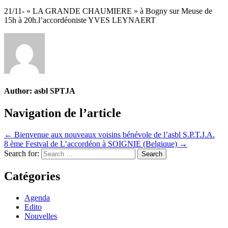
21/11- « LA GRANDE CHAUMIERE » à Bogny sur Meuse de
15h à 20h.l’accordéoniste YVES LEYNAERT
Author:
asbl SPTJA
Navigation de l’article
← Bienvenue aux nouveaux voisins bénévole de l’asbl S.P.T.J.A.
8 ème Festval de L’accordéon à SOIGNIE (Belgique) →
Search for:
Catégories
Agenda
Edito
Nouvelles