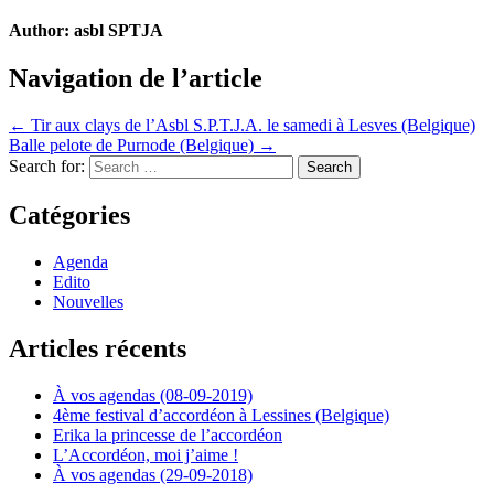
Author:
asbl SPTJA
Navigation de l’article
← Tir aux clays de l’Asbl S.P.T.J.A. le samedi à Lesves (Belgique)
Balle pelote de Purnode (Belgique) →
Search for:
Catégories
Agenda
Edito
Nouvelles
Articles récents
À vos agendas (08-09-2019)
4ème festival d’accordéon à Lessines (Belgique)
Erika la princesse de l’accordéon
L’Accordéon, moi j’aime !
À vos agendas (29-09-2018)