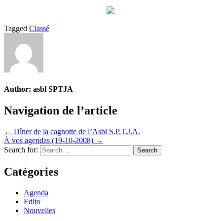
Tagged
Classé
Author:
asbl SPTJA
Navigation de l’article
← Dîner de la cagnotte de l’Asbl S.P.T.J.A.
À vos agendas (19-10-2008) →
Search for:
Catégories
Agenda
Edito
Nouvelles