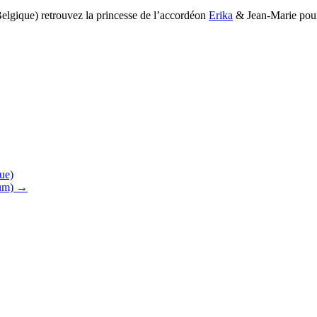
lgique) retrouvez la princesse de l’accordéon
Erika
& Jean-Marie pour
ue)
ium) →