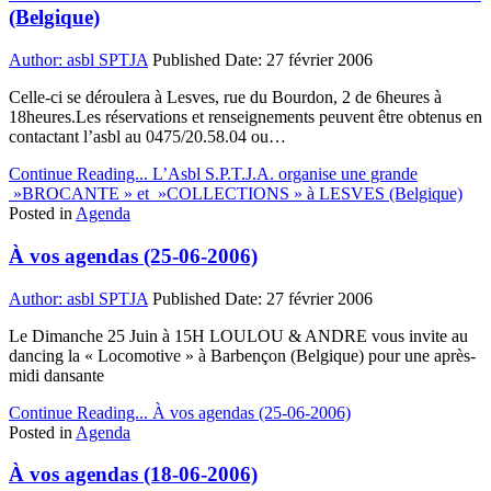
(Belgique)
Author:
asbl SPTJA
Published Date:
27 février 2006
Celle-ci se déroulera à Lesves, rue du Bourdon, 2 de 6heures à
18heures.Les réservations et renseignements peuvent être obtenus en
contactant l’asbl au 0475/20.58.04 ou…
Continue Reading...
L’Asbl S.P.T.J.A. organise une grande
»BROCANTE » et »COLLECTIONS » à LESVES (Belgique)
Posted in
Agenda
À vos agendas (25-06-2006)
Author:
asbl SPTJA
Published Date:
27 février 2006
Le Dimanche 25 Juin à 15H LOULOU & ANDRE vous invite au
dancing la « Locomotive » à Barbençon (Belgique) pour une après-
midi dansante
Continue Reading...
À vos agendas (25-06-2006)
Posted in
Agenda
À vos agendas (18-06-2006)