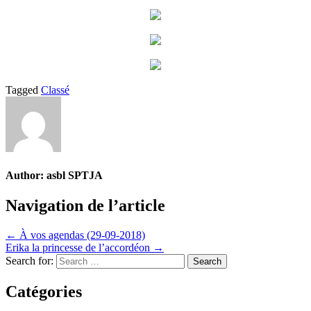
Tagged
Classé
Author:
asbl SPTJA
Navigation de l’article
← À vos agendas (29-09-2018)
Erika la princesse de l’accordéon →
Search for:
Catégories