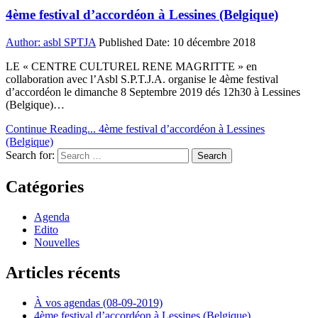
4ème festival d’accordéon à Lessines (Belgique)
Author:
asbl SPTJA
Published Date:
10 décembre 2018
LE « CENTRE CULTUREL RENE MAGRITTE » en
collaboration avec l’Asbl S.P.T.J.A. organise le 4ème festival
d’accordéon le dimanche 8 Septembre 2019 dés 12h30 à Lessines
(Belgique)…
Continue Reading...
4ème festival d’accordéon à Lessines
(Belgique)
Search for:
Catégories
Agenda
Edito
Nouvelles
Articles récents
À vos agendas (08-09-2019)
4ème festival d’accordéon à Lessines (Belgique)