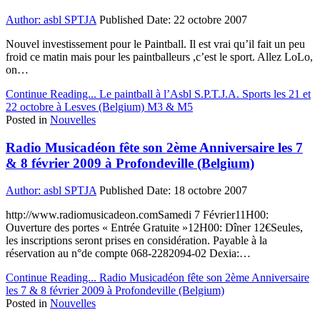
Author:
asbl SPTJA
Published Date:
22 octobre 2007
Nouvel investissement pour le Paintball. Il est vrai qu’il fait un peu
froid ce matin mais pour les paintballeurs ,c’est le sport. Allez LoLo,
on…
Continue Reading...
Le paintball à l’Asbl S.P.T.J.A. Sports les 21 et
22 octobre à Lesves (Belgium) M3 & M5
Posted in
Nouvelles
Radio Musicadéon fête son 2ème Anniversaire les 7
& 8 février 2009 à Profondeville (Belgium)
Author:
asbl SPTJA
Published Date:
18 octobre 2007
http://www.radiomusicadeon.comSamedi 7 Février11H00:
Ouverture des portes « Entrée Gratuite »12H00: Dîner 12€Seules,
les inscriptions seront prises en considération. Payable à la
réservation au n°de compte 068-2282094-02 Dexia:…
Continue Reading...
Radio Musicadéon fête son 2ème Anniversaire
les 7 & 8 février 2009 à Profondeville (Belgium)
Posted in
Nouvelles