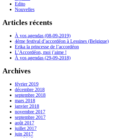
Edito
Nouvelles
Articles récents
À vos agendas (08-09-2019)
4ème festival d’accordéon à Lessines (Belgique)
Erika la princesse de l’accordéon
L’Accordéon, moi j’aime !
À vos agendas (29-09-2018)
Archives
février 2019
décembre 2018
septembre 2018
mars 2018
janvier 2018
novembre 2017
septembre 2017
août 2017
juillet 2017
juin 2017