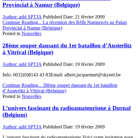
Provincial à Namur (Belgique)
Author:
asbl SPTJA
Published Date:
21 février 2009
Continue Reading...
La réception des Rèlîs Namurwès au Palais
Provincial à Namur (Belgique)
Posted in
Nouvelles
28ème souper dansant du 1er bataillon d’Austerlitz
à Vitrival (Belgique)
Author:
asbl SPTJA
Published Date:
19 février 2009
Info: 0032(0)8143 43 83Email: albert.jacquemart@skynet.be
Continue Reading...
28ème souper dansant du 1er bataillon
d’Austerlitz à Vitrival (Belgique)
Posted in
Nouvelles
L’univers fascinant du radioamateurisme à Durnal
(Belgium)
Author:
asbl SPTJA
Published Date:
19 février 2009
L’univers fascinant du radioamateurisme Voici votre invitation pour