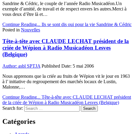
Sandrine & Cédric, le couple de l’année Radio Musicadéon.Un
exemple d’amitié, de travail et de respect envers les autres.Merci à
vous deux d’être là et…
Continue Reading...
Ils se sont dis oui pour la vie Sandrine & Cédric
Posted in
Nouvelles
Tête-à-tête avec CLAUDE LECHAT président de la
criée de Wépion à Radio Musicadéon Lesves
(Belgique)
Author:
asbl SPTJA
Published Date:
5 mai 2006
Nous apprenons que la criée au fruits de Wépion vit le jour en 1963
à l’ initiative du regroupement des marchés locaux de Lustin,
Malonne,…
Continue Reading...
Tête-à-tête avec CLAUDE LECHAT président
de la criée de Wépion à Radio Musicadéon Lesves (Belgique)
Search for:
Catégories