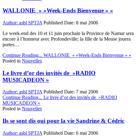
WALLONIE » »Week-Ends Bienvenue » »
Author:
asbl SPTJA
Published Date:
8 mai 2006
Le week-end des 10 et 11 juin prochain la Province de Namur sera
encore à l’honneur avec Profondeville; la fille de la Meuse jouera
portes…
Continue Reading...
WALLONIE » »Week-Ends Bienvenue » »
Posted in
Nouvelles
Le livre d’or des invités de »RADIO
MUSICADEON »
Author:
asbl SPTJA
Published Date:
7 mai 2006
Continue Reading...
Le livre d’or des invités de »RADIO
MUSICADEON »
Posted in
Nouvelles
Ils se sont dis oui pour la vie Sandrine & Cédric
Author:
asbl SPTJA
Published Date:
6 mai 2006