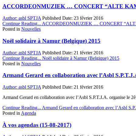
ACCORDEONMUZIEK … CONCERT “ALTE KAMER
Author:
asbl SPTJA
Published Date:
23 février 2016
Continue Reading...
ACCORDEONMUZIEK … CONCERT “ALTE 
Posted in
Nouvelles
Noël solidaire à Namur (Belgique) 2015
Author:
asbl SPTJA
Published Date:
21 février 2016
Continue Reading...
Noël solidaire à Namur (Belgique) 2015
Posted in
Nouvelles
Armand Gerard en collaboration avec l’Asbl S.P.T.J.
Author:
asbl SPTJA
Published Date:
21 février 2016
Armand Gerard en collaboration avec l’Asbl S.P.T.J.A. organise l
Continue Reading...
Armand Gerard en collaboration avec l’Asbl S.P.
Posted in
Agenda
À vos agendas (15-08-2017)