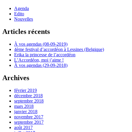
Agenda
Edito
Nouvelles
Articles récents
À vos agendas (08-09-2019)
4ème festival d’accordéon à Lessines (Belgique)
Erika la princesse de l’accordéon
L’Accordéon, moi j’aime !
À vos agendas (29-09-2018)
Archives
février 2019
décembre 2018
septembre 2018
mars 2018
janvier 2018
novembre 2017
septembre 2017
août 2017