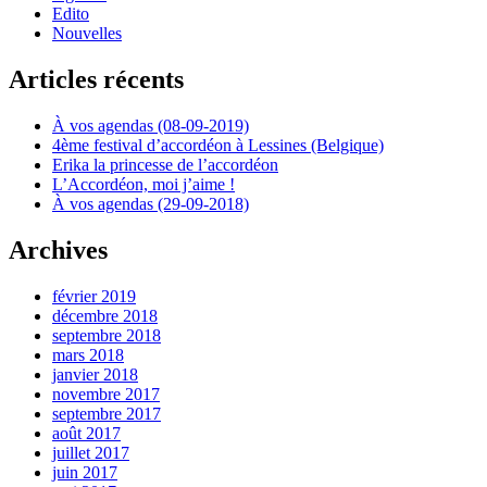
Edito
Nouvelles
Articles récents
À vos agendas (08-09-2019)
4ème festival d’accordéon à Lessines (Belgique)
Erika la princesse de l’accordéon
L’Accordéon, moi j’aime !
À vos agendas (29-09-2018)
Archives
février 2019
décembre 2018
septembre 2018
mars 2018
janvier 2018
novembre 2017
septembre 2017
août 2017
juillet 2017
juin 2017